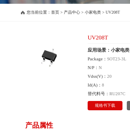
您当前位置：
首页
>
产品中心
>
小家电类
>
UV208T
UV208T
应用场景：小家电类
Package：
SOT23-3L
N/P：
N
Vdss(V)：
20
Id(A)：
8
替代料号：
RU207C
规格书下载
产品属性