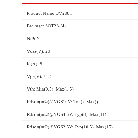
Product Name:UV208T
Package: SOT23-3L
N/P: N
Vdss(V): 20
Id(A): 8
Vgs(V): ±12
Vth: Min(0.5) Max(1.5)
Rdson(mΩ)@VGS10V: Typ() Max()
Rdson(mΩ)@VGS4.5V: Typ(8) Max(11)
Rdson(mΩ)@VGS2.5V: Typ(10.5) Max(15)