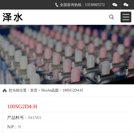
全国咨询热线：
13530005572
您当前位置：
首页
>
Mosfet晶圆
>
100SG2D4-H
100SG2D4-H
产品料号：
041N01
N/P：
N