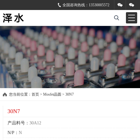
全国咨询热线：
13530005572
您当前位置：
首页
>
Mosfet晶圆
>
30N7
30N7
产品料号：
30A12
N/P：
N