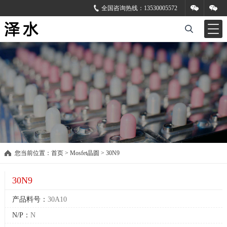
全国咨询热线：
13530005572
您当前位置：
首页
>
Mosfet晶圆
>
30N9
30N9
产品料号：
30A10
N/P：
N