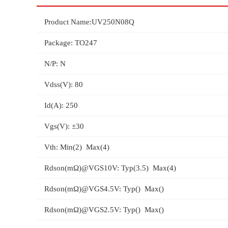
Product Name:UV250N08Q
Package: TO247
N/P: N
Vdss(V): 80
Id(A): 250
Vgs(V): ±30
Vth: Min(2) Max(4)
Rdson(mΩ)@VGS10V: Typ(3.5) Max(4)
Rdson(mΩ)@VGS4.5V: Typ() Max()
Rdson(mΩ)@VGS2.5V: Typ() Max()