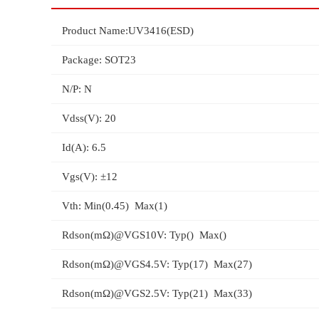
Product Name:UV3416(ESD)
Package: SOT23
N/P: N
Vdss(V): 20
Id(A): 6.5
Vgs(V): ±12
Vth: Min(0.45) Max(1)
Rdson(mΩ)@VGS10V: Typ() Max()
Rdson(mΩ)@VGS4.5V: Typ(17) Max(27)
Rdson(mΩ)@VGS2.5V: Typ(21) Max(33)