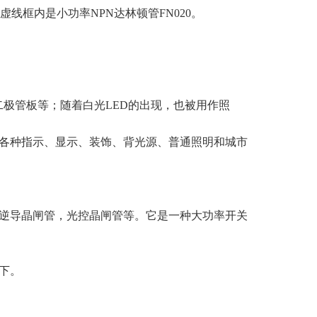
线框内是小功率NPN达林顿管FN020。
示发光二极管板等；随着白光LED的出现，也被用作照
于各种指示、显示、装饰、背光源、普通照明和城市
逆导晶闸管，光控晶闸管等。它是一种大功率开关
下。