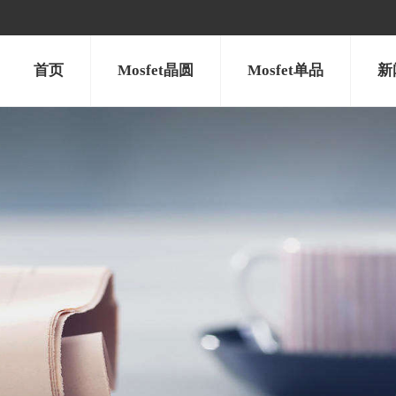
首页
Mosfet晶圆
Mosfet单品
新