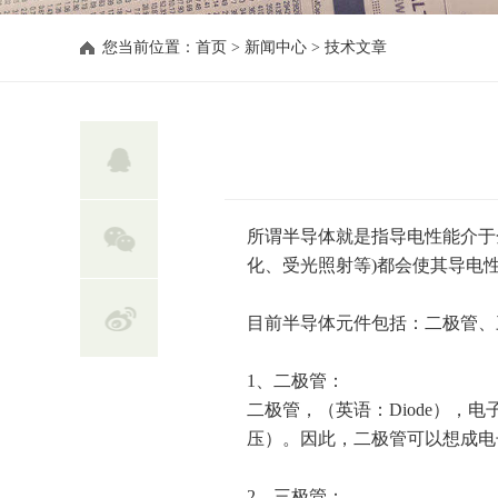
您当前位置：
首页
>
新闻中心
>
技术文章
所谓半导体就是指导电性能介于
化、受光照射等)都会使其导电
目前半导体元件包括：二极管、
1、二极管：
二极管，（英语：Diode）
压）。因此，二极管可以想成电
2、三极管：